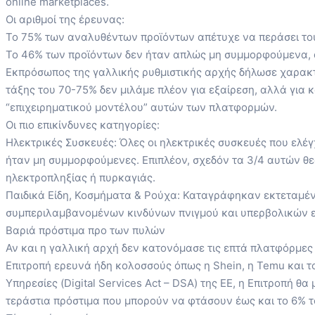
online marketplaces.
Οι αριθμοί της έρευνας:
Το 75% των αναλυθέντων προϊόντων απέτυχε να περάσει του
Το 46% των προϊόντων δεν ήταν απλώς μη συμμορφούμενα, α
Εκπρόσωπος της γαλλικής ρυθμιστικής αρχής δήλωσε χαρακτ
τάξης του 70-75% δεν μιλάμε πλέον για εξαίρεση, αλλά για κά
“επιχειρηματικού μοντέλου” αυτών των πλατφορμών.
Οι πιο επικίνδυνες κατηγορίες:
Ηλεκτρικές Συσκευές: Όλες οι ηλεκτρικές συσκευές που ελέ
ήταν μη συμμορφούμενες. Επιπλέον, σχεδόν τα 3/4 αυτών θ
ηλεκτροπληξίας ή πυρκαγιάς.
Παιδικά Είδη, Κοσμήματα & Ρούχα: Καταγράφηκαν εκτεταμένε
συμπεριλαμβανομένων κινδύνων πνιγμού και υπερβολικών ε
Βαριά πρόστιμα προ των πυλών
Αν και η γαλλική αρχή δεν κατονόμασε τις επτά πλατφόρμε
Επιτροπή ερευνά ήδη κολοσσούς όπως η Shein, η Temu και το
Υπηρεσίες (Digital Services Act – DSA) της ΕΕ, η Επιτροπή θ
τεράστια πρόστιμα που μπορούν να φτάσουν έως και το 6% τ