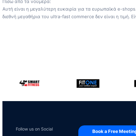
Πίσω από τα νούμερα:
Aυτή είναι η μεγαλύτερη ευκαιρία για τα ευρωπαϊκά e-shop
διεθνή μεγαθήρια του ultra-fast commerce δεν είναι η τιμή. Εί
Follow us on Social
Book a Free Meetin