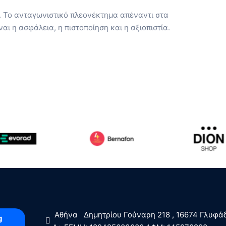
s. Το ανταγωνιστικό πλεονέκτημα απέναντι στα
ναι η ασφάλεια, η πιστοποίηση και η αξιοπιστία.
  Αθήνα   Δημητρίου Γούναρη 218 , 16674 Γλυφά
g