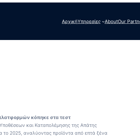
Αρχική
Υπηρεσίες
About
Our Partn
πλατφορμών κόπηκε στα τεστ
 Υποθέσεων και Καταπολέμησης της Απάτης
α το 2025, αναλύοντας προϊόντα από επτά ξένα