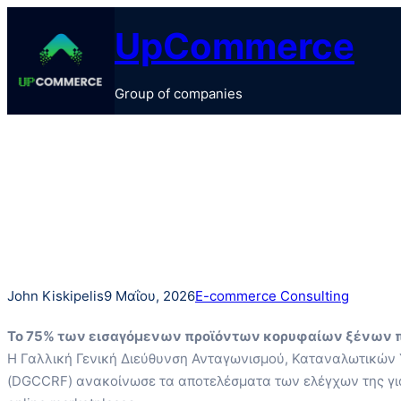
Μετάβαση
UpCommerce
στο
περιεχόμενο
Group of companies
John Kiskipelis
9 Μαΐου, 2026
E-commerce Consulting
Το 75% των εισαγόμενων προϊόντων κορυφαίων ξένων 
Η Γαλλική Γενική Διεύθυνση Ανταγωνισμού, Καταναλωτικών
(DGCCRF) ανακοίνωσε τα αποτελέσματα των ελέγχων της γι