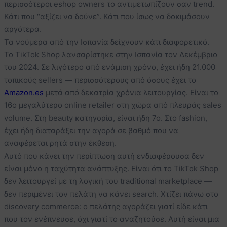
περισσότεροι eshop owners το αντιμετωπίζουν σαν trend.
Κάτι που “αξίζει να δούνε”. Κάτι που ίσως να δοκιμάσουν
αργότερα.
Τα νούμερα από την Ισπανία δείχνουν κάτι διαφορετικό.
Το TikTok Shop λανσαρίστηκε στην Ισπανία τον Δεκέμβριο
του 2024. Σε λιγότερο από ενάμιση χρόνο, έχει ήδη 21.000
τοπικούς sellers — περισσότερους από όσους έχει το
Amazon.es
μετά από δεκατρία χρόνια λειτουργίας. Είναι το
16ο μεγαλύτερο online retailer στη χώρα από πλευράς sales
volume. Στη beauty κατηγορία, είναι ήδη 7ο. Στο fashion,
έχει ήδη διαταράξει την αγορά σε βαθμό που να
αναφέρεται ρητά στην έκθεση.
Αυτό που κάνει την περίπτωση αυτή ενδιαφέρουσα δεν
είναι μόνο η ταχύτητα ανάπτυξης. Είναι ότι το TikTok Shop
δεν λειτουργεί με τη λογική του traditional marketplace —
δεν περιμένει τον πελάτη να κάνει search. Χτίζει πάνω στο
discovery commerce: ο πελάτης αγοράζει γιατί είδε κάτι
που τον ενέπνευσε, όχι γιατί το αναζητούσε. Αυτή είναι μια