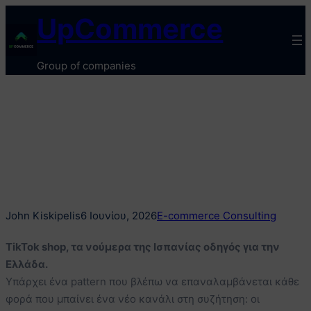
Μετάβαση
UpCommerce
στο
περιεχόμενο
Group of companies
John Kiskipelis
6 Ιουνίου, 2026
E-commerce Consulting
TikTok shop, τα νούμερα της Ισπανίας οδηγός για την
Ελλάδα.
Υπάρχει ένα pattern που βλέπω να επαναλαμβάνεται κάθε
φορά που μπαίνει ένα νέο κανάλι στη συζήτηση: οι