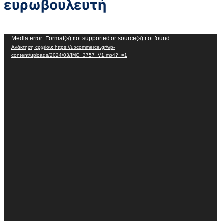
ευρωβουλευτή
Πρόγραμμα
Media error: Format(s) not supported or source(s) not found
Ανάκτηση αρχείου: https://upcommerce.gr/wp-
Αναπαραγωγής
content/uploads/2024/03/IMG_3757_V1.mp4?_=1
Βίντεο