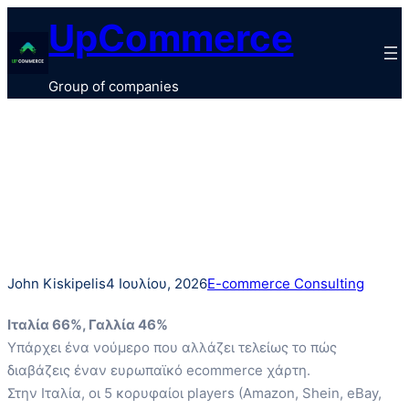
Μετάβαση
UpCommerce
στο
περιεχόμενο
Group of companies
John Kiskipelis
4 Ιουλίου, 2026
E-commerce Consulting
Ιταλία 66%, Γαλλία 46%
Υπάρχει ένα νούμερο που αλλάζει τελείως το πώς
διαβάζεις έναν ευρωπαϊκό ecommerce χάρτη.
Στην Ιταλία, οι 5 κορυφαίοι players (Amazon, Shein, eBay,