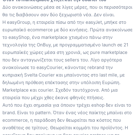
Δύο ανακοινώσεις μέσα σε λίγες μέρες, που οι περισσότεροι
θα τις διαβάσουν σαν δύο ξεχωριστά νέα. Δεν είναι.
Η easyGroup, η εταιρεία πίσω από την easyJet, μπήκε στο
ευρωπαϊκό ecommerce με δύο κινήσεις. Πρώτα ανακοίνωσε
το easyShop, ένα marketplace χτισμένο πάνω στην
τεχνολογία της OnBuy, με προγραμματισμένο launch σε 21
ευρωπαϊκές χώρες μέσα στη χρονιά, ως pure marketplace
που δεν ανταγωνίζεται τους sellers του. Λίγο αργότερα
ανακοίνωσε το easyCourier, κάνοντας rebrand την
κυπριακή Svelta Courier και μπαίνοντας στο last mile, με
δηλωμένη πρόθεση επέκτασης στην υπόλοιπη Ευρώπη.
Marketplace και courier. Σχεδόν ταυτόχρονα. Από μια
εταιρεία που μέχρι χθες έκανε φθηνές πτήσεις.
Αυτό που έχει σημασία για όποιον τρέχει eshop δεν είναι το
brand. Είναι το pattern. Όταν ένας νέος παίκτης μπαίνει στο
ecommerce, η παράδοση δεν θεωρείται πια κόστος που
αναθέτεις σε τρίτους. Θεωρείται κομμάτι του προϊόντος. Η