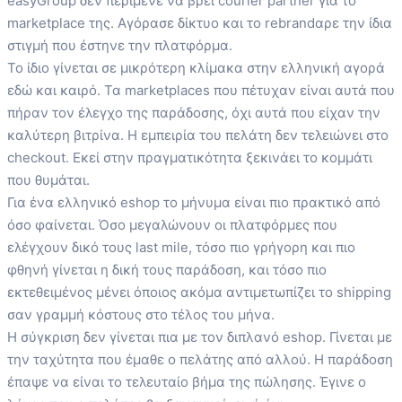
easyGroup δεν περίμενε να βρει courier partner για το
marketplace της. Αγόρασε δίκτυο και το rebrandαρε την ίδια
στιγμή που έστηνε την πλατφόρμα.
Το ίδιο γίνεται σε μικρότερη κλίμακα στην ελληνική αγορά
εδώ και καιρό. Τα marketplaces που πέτυχαν είναι αυτά που
πήραν τον έλεγχο της παράδοσης, όχι αυτά που είχαν την
καλύτερη βιτρίνα. Η εμπειρία του πελάτη δεν τελειώνει στο
checkout. Εκεί στην πραγματικότητα ξεκινάει το κομμάτι
που θυμάται.
Για ένα ελληνικό eshop το μήνυμα είναι πιο πρακτικό από
όσο φαίνεται. Όσο μεγαλώνουν οι πλατφόρμες που
ελέγχουν δικό τους last mile, τόσο πιο γρήγορη και πιο
φθηνή γίνεται η δική τους παράδοση, και τόσο πιο
εκτεθειμένος μένει όποιος ακόμα αντιμετωπίζει το shipping
σαν γραμμή κόστους στο τέλος του μήνα.
Η σύγκριση δεν γίνεται πια με τον διπλανό eshop. Γίνεται με
την ταχύτητα που έμαθε ο πελάτης από αλλού. Η παράδοση
έπαψε να είναι το τελευταίο βήμα της πώλησης. Έγινε ο