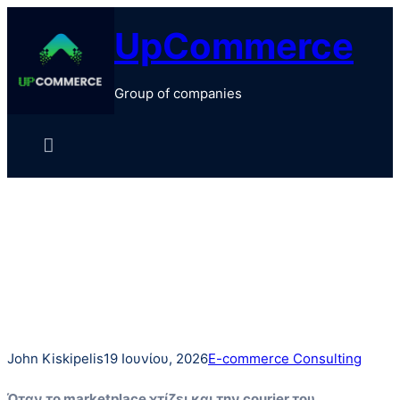
Μετάβαση
UpCommerce
στο
περιεχόμενο
Group of companies
John Kiskipelis
19 Ιουνίου, 2026
E-commerce Consulting
Όταν το marketplace χτίζει και την courier του