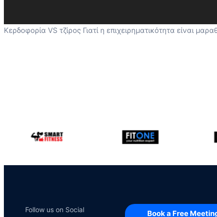
Κερδοφορία VS τζίρος Γιατί η επιχειρηματικότητα είναι μαραθώ
Follow us on Social
Book a Free Meetin