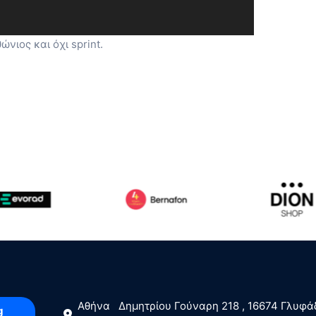
νιος και όχι sprint.
  Αθήνα   Δημητρίου Γούναρη 218 , 16674 Γλυφά
g