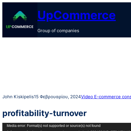
Μετάβαση
UpCommerce
στο
περιεχόμενο
Group of companies
John Kiskipelis
15 Φεβρουαρίου, 2024
Video E-commerce cons
profitability-turnover
Πρόγραμμα
Media error: Format(s) not supported or source(s) not found